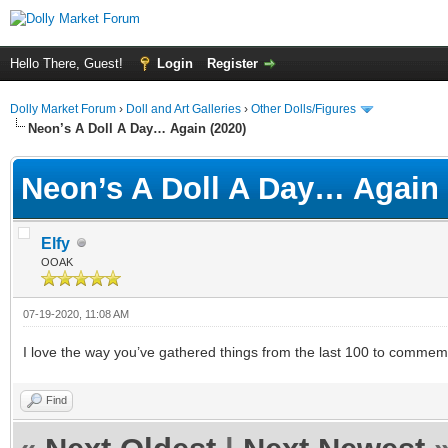
Hello There, Guest!
Login
Register
Dolly Market Forum
›
Doll and Art Galleries
›
Other Dolls/Figures
Neon’s A Doll A Day… Again (2020)
Neon’s A Doll A Day… Again 
Elfy
OOAK
07-19-2020, 11:08 AM
I love the way you’ve gathered things from the last 100 to commem
Find