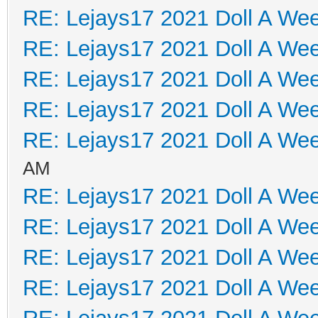
RE: Lejays17 2021 Doll A We
RE: Lejays17 2021 Doll A We
RE: Lejays17 2021 Doll A We
RE: Lejays17 2021 Doll A We
RE: Lejays17 2021 Doll A We
AM
RE: Lejays17 2021 Doll A We
RE: Lejays17 2021 Doll A We
RE: Lejays17 2021 Doll A We
RE: Lejays17 2021 Doll A We