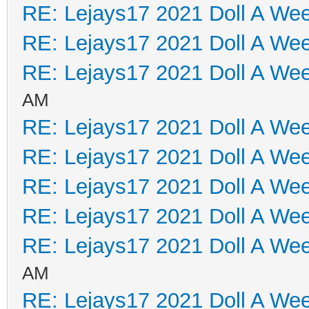
RE: Lejays17 2021 Doll A We
RE: Lejays17 2021 Doll A We
RE: Lejays17 2021 Doll A We
AM
RE: Lejays17 2021 Doll A We
RE: Lejays17 2021 Doll A We
RE: Lejays17 2021 Doll A We
RE: Lejays17 2021 Doll A We
RE: Lejays17 2021 Doll A We
AM
RE: Lejays17 2021 Doll A We