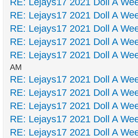
RE: Lejays17 2021 Doll A We
RE: Lejays17 2021 Doll A We
RE: Lejays17 2021 Doll A We
RE: Lejays17 2021 Doll A We
RE: Lejays17 2021 Doll A We
AM
RE: Lejays17 2021 Doll A We
RE: Lejays17 2021 Doll A We
RE: Lejays17 2021 Doll A We
RE: Lejays17 2021 Doll A We
RE: Lejays17 2021 Doll A We