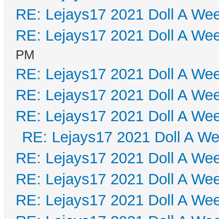
RE: Lejays17 2021 Doll A We
RE: Lejays17 2021 Doll A We
PM
RE: Lejays17 2021 Doll A We
RE: Lejays17 2021 Doll A We
RE: Lejays17 2021 Doll A We
RE: Lejays17 2021 Doll A W
RE: Lejays17 2021 Doll A We
RE: Lejays17 2021 Doll A We
RE: Lejays17 2021 Doll A We