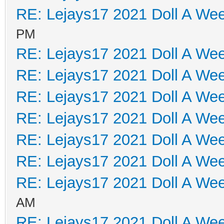
RE: Lejays17 2021 Doll A We
PM
RE: Lejays17 2021 Doll A We
RE: Lejays17 2021 Doll A We
RE: Lejays17 2021 Doll A We
RE: Lejays17 2021 Doll A We
RE: Lejays17 2021 Doll A We
RE: Lejays17 2021 Doll A We
RE: Lejays17 2021 Doll A We
AM
RE: Lejays17 2021 Doll A We