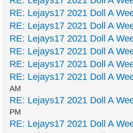
RE: Lejays17 2021 Doll A We
RE: Lejays17 2021 Doll A We
RE: Lejays17 2021 Doll A We
RE: Lejays17 2021 Doll A We
RE: Lejays17 2021 Doll A We
RE: Lejays17 2021 Doll A We
RE: Lejays17 2021 Doll A We
AM
RE: Lejays17 2021 Doll A We
PM
RE: Lejays17 2021 Doll A We