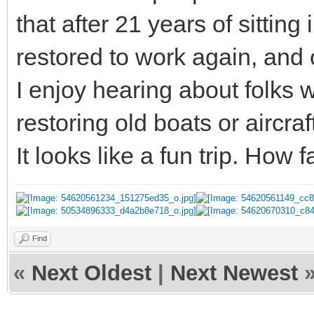
that after 21 years of sittin
restored to work again, and 
I enjoy hearing about folks 
restoring old boats or aircraf
It looks like a fun trip. How 
Find
«
Next Oldest
|
Next Newest