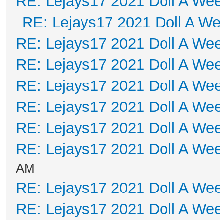
RE: Lejays17 2021 Doll A We
RE: Lejays17 2021 Doll A W
RE: Lejays17 2021 Doll A We
RE: Lejays17 2021 Doll A We
RE: Lejays17 2021 Doll A We
RE: Lejays17 2021 Doll A We
RE: Lejays17 2021 Doll A We
RE: Lejays17 2021 Doll A We
AM
RE: Lejays17 2021 Doll A We
RE: Lejays17 2021 Doll A We