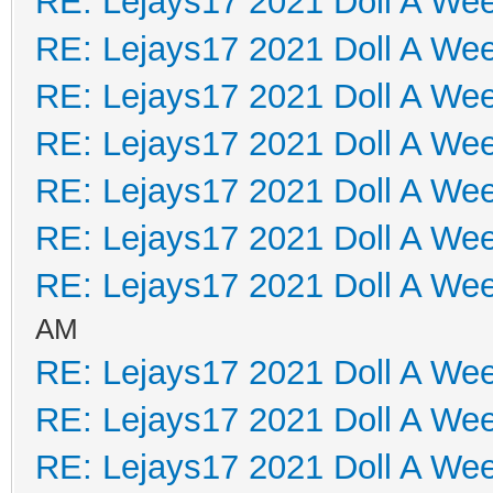
RE: Lejays17 2021 Doll A We
RE: Lejays17 2021 Doll A We
RE: Lejays17 2021 Doll A We
RE: Lejays17 2021 Doll A We
RE: Lejays17 2021 Doll A We
RE: Lejays17 2021 Doll A We
RE: Lejays17 2021 Doll A We
AM
RE: Lejays17 2021 Doll A We
RE: Lejays17 2021 Doll A We
RE: Lejays17 2021 Doll A We