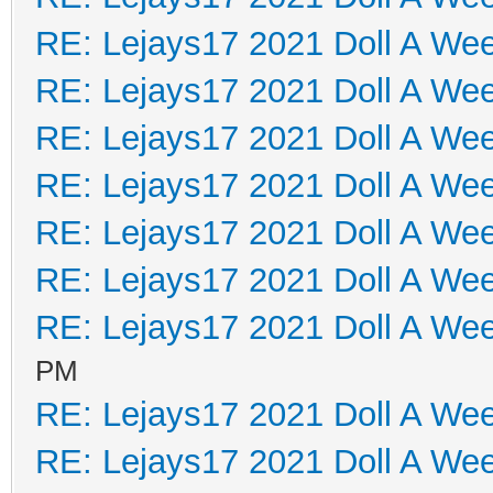
RE: Lejays17 2021 Doll A We
RE: Lejays17 2021 Doll A We
RE: Lejays17 2021 Doll A We
RE: Lejays17 2021 Doll A We
RE: Lejays17 2021 Doll A We
RE: Lejays17 2021 Doll A We
RE: Lejays17 2021 Doll A We
PM
RE: Lejays17 2021 Doll A We
RE: Lejays17 2021 Doll A We