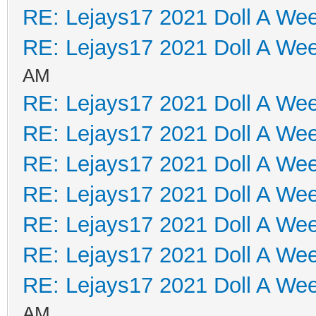
RE: Lejays17 2021 Doll A We
RE: Lejays17 2021 Doll A We
AM
RE: Lejays17 2021 Doll A We
RE: Lejays17 2021 Doll A We
RE: Lejays17 2021 Doll A We
RE: Lejays17 2021 Doll A We
RE: Lejays17 2021 Doll A We
RE: Lejays17 2021 Doll A We
RE: Lejays17 2021 Doll A We
AM