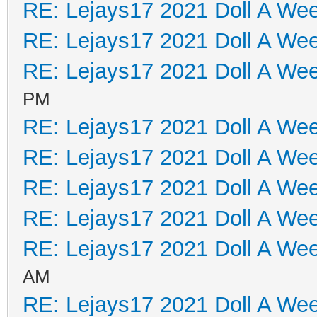
RE: Lejays17 2021 Doll A We
RE: Lejays17 2021 Doll A We
RE: Lejays17 2021 Doll A We
PM
RE: Lejays17 2021 Doll A We
RE: Lejays17 2021 Doll A We
RE: Lejays17 2021 Doll A We
RE: Lejays17 2021 Doll A We
RE: Lejays17 2021 Doll A We
AM
RE: Lejays17 2021 Doll A We