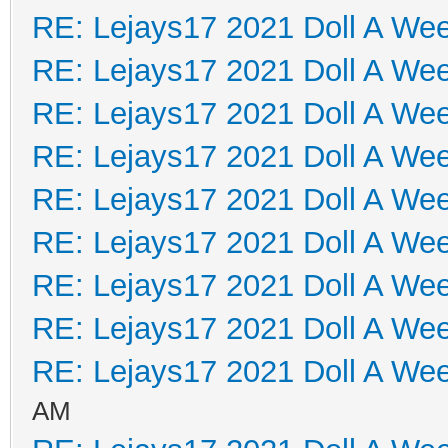
RE: Lejays17 2021 Doll A We
RE: Lejays17 2021 Doll A We
RE: Lejays17 2021 Doll A We
RE: Lejays17 2021 Doll A We
RE: Lejays17 2021 Doll A We
RE: Lejays17 2021 Doll A We
RE: Lejays17 2021 Doll A We
RE: Lejays17 2021 Doll A We
RE: Lejays17 2021 Doll A We
AM