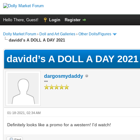
Hello There, Guest!
Login
Register
Dolly Market Forum
›
Doll and Art Galleries
›
Other Dolls/Figures
davidd’s A DOLL A DAY 2021
davidd’s A DOLL A DAY 2021
dargosmydaddy
***
01-18-2021, 02:34 AM
Definitely looks like a promo for a western! I'd watch!
Find