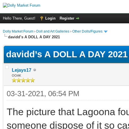
Hello There, Guest!
Login
Register
Dolly Market Forum
›
Doll and Art Galleries
›
Other Dolls/Figures
davidd’s A DOLL A DAY 2021
davidd’s A DOLL A DAY 2021
Lejays17
OOAK
03-31-2021, 06:54 PM
The picture that Lagoona fo
someone dispose of it so ca