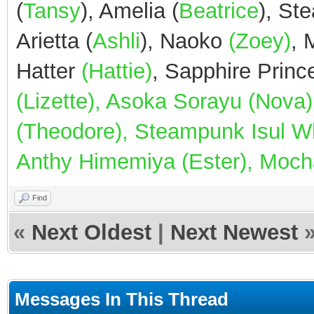
(
Tansy
), Amelia (
Beatrice
), St
Arietta (
Ashli
), Naoko
(Zoey)
,
Hatter
(Hattie)
, Sapphire Prin
(Lizette), Asoka Sorayu (Nov
(Theodore), Steampunk Isul Whi
Anthy Himemiya (Ester), Mocha
Find
«
Next Oldest
|
Next Newest
Messages In This Thread