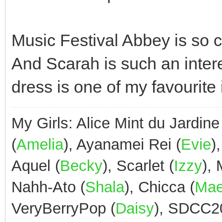
Music Festival Abbey is so co
And Scarah is such an intere
dress is one of my favourite 
My Girls: Alice Mint du Jardine
(
Amelia
), Ayanamei Rei (
Evie
)
Aquel (
Becky
), Scarlet (
Izzy
),
Nahh-Ato (
Shala
), Chicca (
Ma
VeryBerryPop (
Daisy
), SDCC2